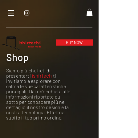
ishirtech
BUY NOW
®
tailor made
Shop
Siamo più che lieti di
ishirtech
presentarti
ti
invitiamo a esplorare con
calma le sue caratteristiche
principali. Dai un'occhiata alle
informazioni riportate qui
sotto per conoscere più nel
dettaglio il nostro design e la
nostra tecnologia. Effettua
subito il tuo primo ordine.