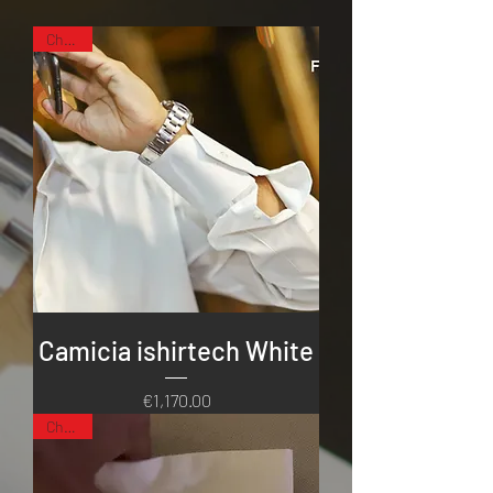
Choose
Camicia ishirtech White
Price
€1,170.00
Choose