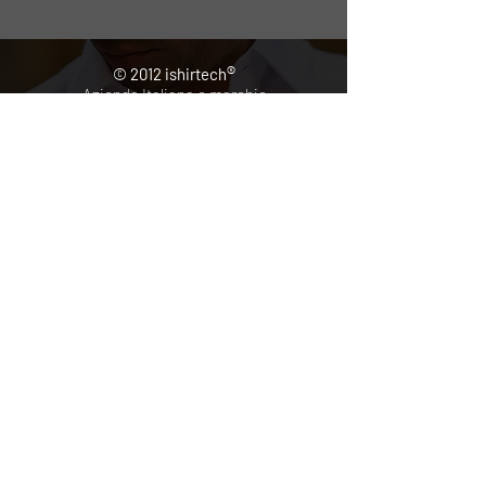
®
© 2012 ishirtech
Azienda Italiana e marchio
registrato di diritto italiano
Contatti
www.ishirtech.it
HOME
SOLUTIONS
SUPPORT