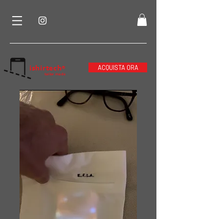
ishirtech
ACQUISTA ORA
®
tailor made